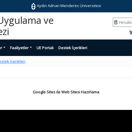
Aydın Adnan Menderes Üniversitesi
 Uygulama ve
Hesab
zi
er
Faaliyetler
UE Portalı
Destek İçerikleri
stek İçerikleri
Google Sites ile Web Sitesi Hazırlama