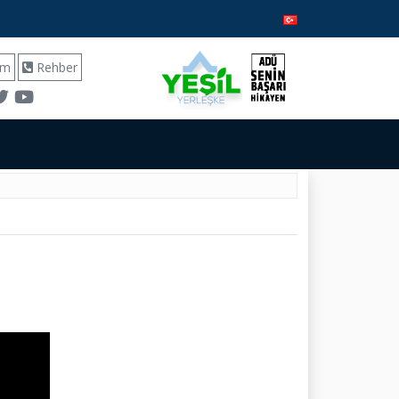
ım
Rehber