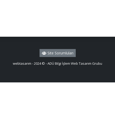
Site Sorumluları
webtasarım - 2024 © - ADÜ Bilgi İşlem Web Tasarım Grubu