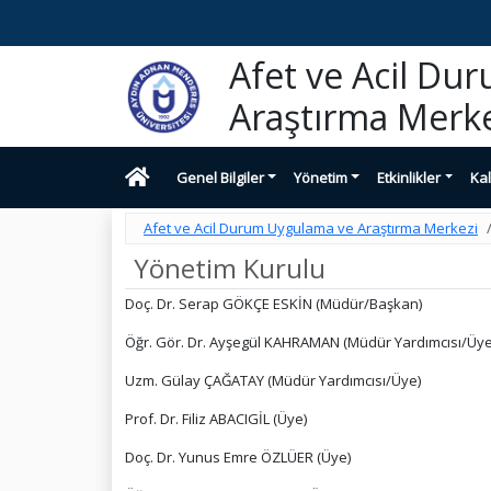
Afet ve Acil Du
Araştırma Merke
Genel Bilgiler
Yönetim
Etkinlikler
Kal
Afet ve Acil Durum Uygulama ve Araştırma Merkezi
Yönetim Kurulu
Doç. Dr. Serap GÖKÇE ESKİN (Müdür/Başkan)
Öğr. Gör. Dr. Ayşegül KAHRAMAN (Müdür Yardımcısı/Üye
Uzm. Gülay ÇAĞATAY (Müdür Yardımcısı/Üye)
Prof. Dr. Filiz ABACIGİL (Üye)
Doç. Dr. Yunus Emre ÖZLÜER (Üye)