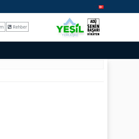
ım
Rehber