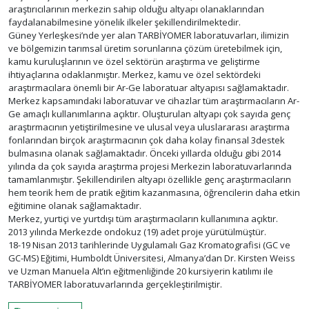
araştırıcılarının merkezin sahip olduğu altyapı olanaklarından
faydalanabilmesine yönelik ilkeler şekillendirilmektedir.
Güney Yerleşkesi’nde yer alan TARBİYOMER laboratuvarları, ilimizin
ve bölgemizin tarımsal üretim sorunlarına çözüm üretebilmek için,
kamu kuruluşlarının ve özel sektörün araştırma ve geliştirme
ihtiyaçlarına odaklanmıştır. Merkez, kamu ve özel sektördeki
araştırmacılara önemli bir Ar-Ge laboratuar altyapısı sağlamaktadır.
Merkez kapsamındaki laboratuvar ve cihazlar tüm araştırmacıların Ar-
Ge amaçlı kullanımlarına açıktır. Oluşturulan altyapı çok sayıda genç
araştırmacının yetiştirilmesine ve ulusal veya uluslararası araştırma
fonlarından birçok araştırmacının çok daha kolay finansal 3destek
bulmasına olanak sağlamaktadır. Önceki yıllarda olduğu gibi 2014
yılında da çok sayıda araştırma projesi Merkezin laboratuvarlarında
tamamlanmıştır. Şekillendirilen altyapı özellikle genç araştırmacıların
hem teorik hem de pratik eğitim kazanmasına, öğrencilerin daha etkin
eğitimine olanak sağlamaktadır.
Merkez, yurtiçi ve yurtdışı tüm araştırmacıların kullanımına açıktır.
2013 yılında Merkezde ondokuz (19) adet proje yürütülmüştür.
18-19 Nisan 2013 tarihlerinde Uygulamalı Gaz Kromatografisi (GC ve
GC-MS) Eğitimi, Humboldt Üniversitesi, Almanya’dan Dr. Kirsten Weiss
ve Uzman Manuela Alt’ın eğitmenliğinde 20 kursiyerin katılımı ile
TARBİYOMER laboratuvarlarında gerçekleştirilmiştir.