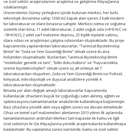
ve özel sektör araştırıcılarının araştırma ve geliştirme ihtiyaçlarına
odaklanmıştır.
Üniversitemiz Güney yerleşkesi içinde bulunan merkez, her türlü
teknolojik donanıma sahip 1200 m2 kapalı alan içeren 2 katlı modern
bir laboratuvar ve idare binasına sahiptir. Merkezi ısıtma ve soğutma
sistemli olan bina, 11 adet laboratuvar, 2 adet soğuk oda (+4=616;C ve
-18=616;C), 2 adet sarf malzeme deposu, 25 kişilik toplantı salonu,
idare odası ve araştırmacı çalışma odasından oluşmaktadır. Bu proje
kapsamında yapılandırılan laboratuvarlar, “Tarımsal Biyoteknoloji
Birimi” ile “Gıda ve Yem Güvenliği Birimi” olmak üzere iki ana
bölümden oluşmaktadır. Bunlardan; Tarımsal Biyoteknoloji Birimi
“moleküler genetik ve tanı”, “bitki doku kültürü” ve “hayvancılıkta
üreme biyoteknolojileri” olmak üzere üç alt üniteye ait 7
laboratuvardan oluşurken, Gıda ve Yem Güvenliği Birimi ise fiziksel,
kimyasal, mikrobiyolojik ve duyusal analizlere yönelik 4
laboratuvardan oluşmaktadır.
Binada yer alan değişik amaçlı laboratuvarlar kapsamında
kullanılacak cihazların büyük bir çoğunluğu satın alınmış, eğitim ve
optimizasyonu tamamlananlar analizlerde kullanılmaya başlanmıştır.
Bazı cihazlara yönelik alım veya eğitim süreci ise devam etmektedir.
Cihaz ve temel sarf malzemeleri alımlarının 2013 yılının ilk aylarında
tamamlanmasının ardından Merkez tam kapasite ile kamu ve ilgili
özel sektörün Ar-Ge ihtiyaçlarına yönelik araştırmalarda kullanılmaya
başlanmıştır. Bu yapılanma süreci içerisinde, kamu ve özel sektör