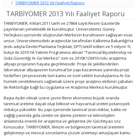
TARBİYOMER 2013 Yılı Faaliyet Raporu
TARBİYOMER 2013 Yılı Faaliyet Raporu
TARBİYOMER, 4 Mart 2011 tarih ve 27864 sayılı Resmi Gazete’de
yayınlanan yönetmelik ile kurulmuştur. Üniversitemiz Güney
Yerleşkesi içerisinde oluşturulan Merkezin kurulmasını sağlayan esas
unsur, Üniversitemizdeki araştırıcılar tarafından Kalkınma Bakanlığı’na
(eski adıyla Devlet Planlama Teşkilatı, DPT) teklif edilen ve 5 milyon TL
bütçe ile 2010 Yılı Yatırım Programına alınan “Tarımsal Biyoteknoloji ve
Gıda Güvenliği Ar-Ge Merkezi” isim ve 2010K120410 nolu araştırma
altyapı projesinin hayata geçirilmesidir. Proje ile şekillendirilen
laboratuvar altyapısının kurumsal bir yapı kazanması yanında proje
hedefleri çerçevesinde tüm kamu ve özel sektör kuruluşlarına Ar-Ge
hizmeti verebilmesini sağlamak üzere proje araştırıcı ekibinin çabaları
ile Rektörlüğe bağlı bu Uygulama ve Araştırma Merkezi kurulmuştur.
Başta Aydın olmak üzere çevre illerin ekonomisi büyük oranda
tarımsal üretime dayalı olup bitkisel ve hayvansal üretim potansiyeli
oldukça yüksektir. Bu yapı içerisinde tarımsal ürün miktar, kalite ve
sağlığı yanında gıda üretim ve işleme yöntem ve teknolojileri
anlamında önemli bir araştırma ve geliştirme (Ar-Ge) ihtiyacı söz
konusudur. TARBİYOMER, ilimizin ve bölgemizin tarımsal üretimini
geliştirmeyi ve mevcut sorunlarına çözüm üretmeyi amaçlayan kamu