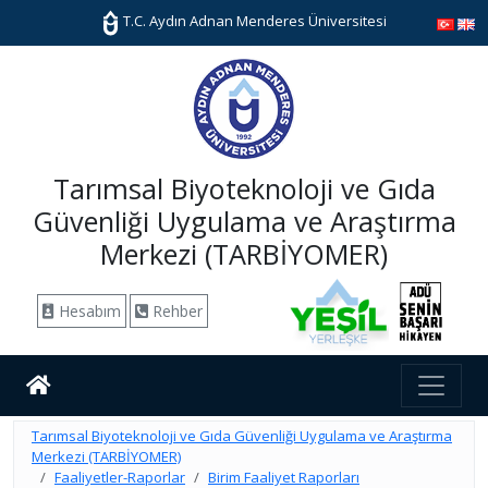
T.C. Aydın Adnan Menderes Üniversitesi
Tarımsal Biyoteknoloji ve Gıda
Güvenliği Uygulama ve Araştırma
Merkezi (TARBİYOMER)
Hesabım
Rehber
Tarımsal Biyoteknoloji ve Gıda Güvenliği Uygulama ve Araştırma
Merkezi (TARBİYOMER)
Faaliyetler-Raporlar
Birim Faaliyet Raporları