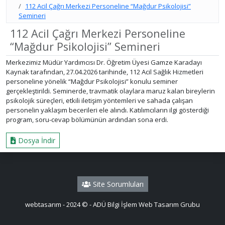
112 Acil Çağrı Merkezi Personeline “Mağdur Psikolojisi”
Semineri
112 Acil Çağrı Merkezi Personeline
“Mağdur Psikolojisi” Semineri
Merkezimiz Müdür Yardımcısı Dr. Öğretim Üyesi
Gamze Karadayı
Kaynak
tarafından, 27.04.2026 tarihinde, 112 Acil Sağlık Hizmetleri
personeline yönelik “Mağdur Psikolojisi” konulu seminer
gerçekleştirildi. Seminerde, travmatik olaylara maruz kalan bireylerin
psikolojik süreçleri, etkili iletişim yöntemleri ve sahada çalışan
personelin yaklaşım becerileri ele alındı. Katılımcıların ilgi gösterdiği
program, soru-cevap bölümünün ardından sona erdi.
Dosya İndir
Site Sorumluları
webtasarım - 2024 © - ADÜ Bilgi İşlem Web Tasarım Grubu