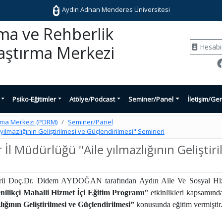
Aydın Adnan Menderes Üniversitesi
şma ve Rehberlik
Hesab
aştırma Merkezi
Psiko-Eğitimler
Atölye/Podcast
Seminer/Panel
İletişim/Ger
ırma Merkezi (PDRM)
Seminer/Panel
yılmazlığının Geliştirilmesi ve Güçlendirilmesi" Semineri
 İl Müdürlüğü "Aile yılmazlığının Geliştir
ü Doç.Dr. Didem AYDOĞAN tarafından Aydın Aile Ve Sosyal Hizme
nilikçi Mahalli Hizmet İçi Eğitim Programı"
etkinlikleri kapsamında,
lığının Geliştirilmesi ve Güçlendirilmesi”
konusunda eğitim vermiştir