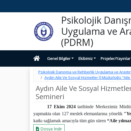
Psikolojik Danı
Uygulama ve Ar
(PDRM)
Genel Bilgiler
Ekibimiz
Projeler/Yayınlar
Psikolojik Danışma ve Rehberlik Uygulama ve Araşt
Aydın Aile Ve Sosyal Hizmetler İl Müdürlüğü "Aile 
Aydın Aile Ve Sosyal Hizmetler
Semineri
17 Ekim 2024
tarihinde Merkezimiz Müdür
yapmakta olan 127 meslek elemanlarına yönelik
"Ye
katkı sağlamak amacıyla tüm gün süren
“Aile yılmaz
Dosya İndir