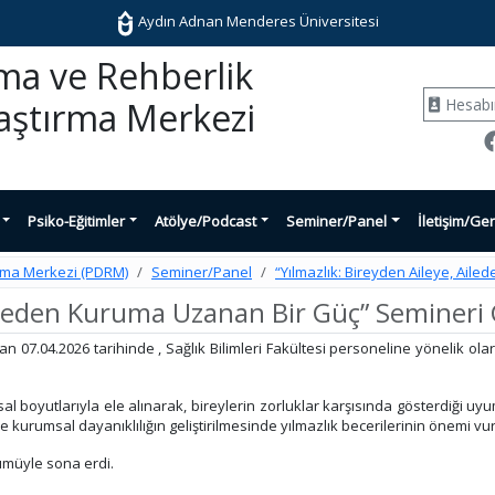
Aydın Adnan Menderes Üniversitesi
şma ve Rehberlik
Hesab
aştırma Merkezi
Psiko-Eğitimler
Atölye/Podcast
Seminer/Panel
İletişim/Ger
ırma Merkezi (PDRM)
Seminer/Panel
“Yılmazlık: Bireyden Aileye, Aile
Aileden Kuruma Uzanan Bir Güç” Semineri G
.04.2026 tarihinde , Sağlık Bilimleri Fakültesi personeline yönelik ola
al boyutlarıyla ele alınarak, bireylerin zorluklar karşısında gösterdiği uy
ı ve kurumsal dayanıklılığın geliştirilmesinde yılmazlık becerilerinin önemi vu
lümüyle sona erdi.