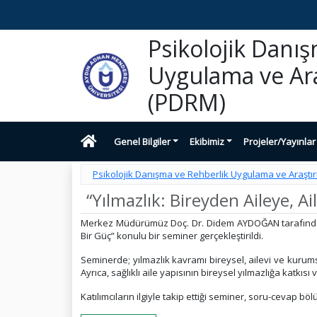
Psikolojik Danı
Uygulama ve Ar
(PDRM)
Genel Bilgiler
Ekibimiz
Projeler/Yayınlar
Psikolojik Danışma ve Rehberlik Uygulama ve Araşt
“Yılmazlık: Bireyden Aileye, 
Merkez Müdürümüz Doç. Dr. Didem AYDOĞAN tarafından 07
Bir Güç” konulu bir seminer gerçekleştirildi.
Seminerde; yılmazlık kavramı bireysel, ailevi ve kurums
Ayrıca, sağlıklı aile yapısının bireysel yılmazlığa katkıs
Katılımcıların ilgiyle takip ettiği seminer, soru-cevap bö