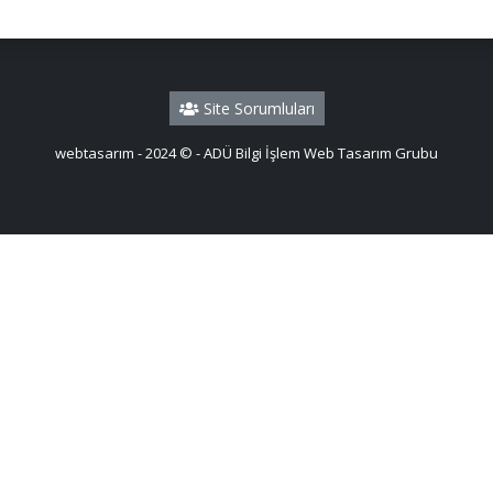
Site Sorumluları
webtasarım - 2024 © - ADÜ Bilgi İşlem Web Tasarım Grubu