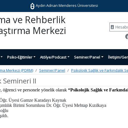
Aydın Adnan Menderes Üniversitesi
şma ve Rehberlik
Hesab
aştırma Merkezi
Psiko-Eğitimler
Atölye/Podcast
Seminer/Panel
İletişim/Ger
ırma Merkezi (PDRM)
Seminer/Panel
Psikolojik Sağlık ve Farkındalık Se
k Semineri II
, öğrenci ve personele yönelik olarak
“Psikolojik Sağlık ve Farkında
Öğr. Üyesi Gamze Karadayı Kaynak
ımlılık Birimi Sorumlusu Dr. Öğr. Üyesi Mehtap Kızılkaya
ioğlu
ıldı.