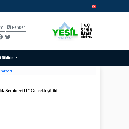
ım
Rehber
i Bildirim
mineri II
lık Semineri II”
Gerçekleştirildi.