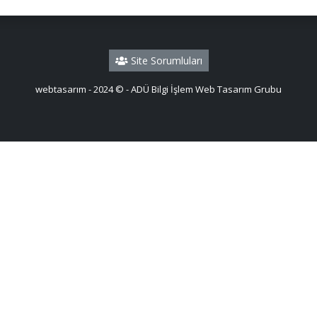
Site Sorumluları
webtasarım - 2024 © - ADÜ Bilgi İşlem Web Tasarım Grubu