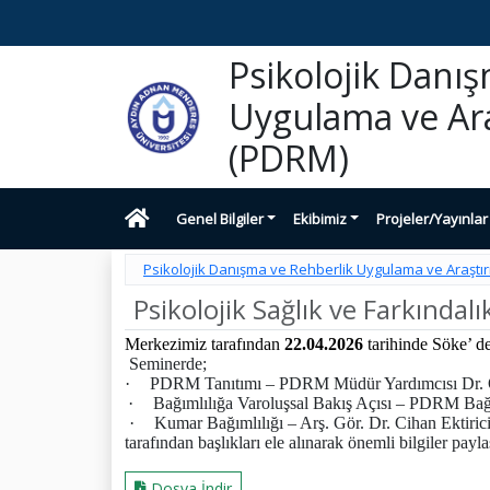
Psikolojik Danı
Uygulama ve Ar
(PDRM)
Genel Bilgiler
Ekibimiz
Projeler/Yayınlar
Psikolojik Danışma ve Rehberlik Uygulama ve Araşt
Psikolojik Sağlık ve Farkındalı
Merkezimiz tarafından
22.04.2026
tarihinde Söke’ de
Seminerde;
·
PDRM Tanıtımı – PDRM Müdür Yardımcısı Dr. 
·
Bağımlılığa Varoluşsal Bakış Açısı – PDRM Bağ
·
Kumar Bağımlılığı – Arş. Gör. Dr. Cihan Ektiric
tarafından başlıkları ele alınarak önemli bilgiler paylaş
Dosya İndir