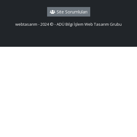
Site Sorumluları
webtasarım - 2024 © - ADÜ Bilgi İşlem Web Tasarım Grubu