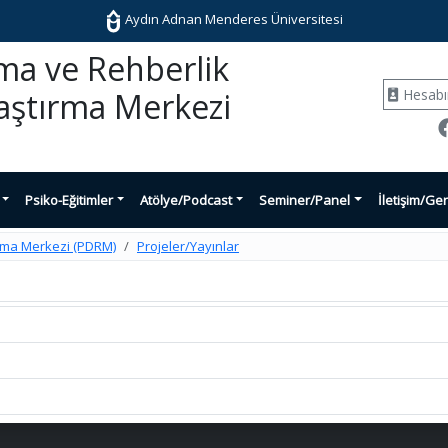
Aydın Adnan Menderes Üniversitesi
şma ve Rehberlik
Hesab
aştırma Merkezi
Psiko-Eğitimler
Atölye/Podcast
Seminer/Panel
İletişim/Ger
ırma Merkezi (PDRM)
Projeler/Yayınlar