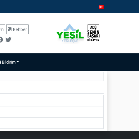
ım
Rehber
i Bildirim