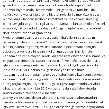
yer alan laboratuarlar, tarımsal biyoteknoloji birimi ile gıda ve yem
güvenliği birimi olmak üzere iki ana kısım altında yapılandırılmıştır.
Tarımsal biyoteknoloji birimi; moleküler genetik ve tanı, bitki doku
kültürü ve hayvancılıkta üreme biyoteknolojileri olmak üzere üç alt
birime bağlı 7 laboratuardan oluşmaktadır. Gıda ve yem güvenliği
birimi ise; gıda ve yem ile ilgili araştırmalarda kullanılacak olan fiziksel,
kimyasal, mikrobiyolojik ve duyusal (organoleptik) analizlere yönelik
dört laboratuardan oluşmaktadır.
Projelendirme aşaması sonrası yapılan ihale ile inşaatın yapımını
üstlenen yüklenici firmaya 2010 yılı Ekim ayında yer teslimi yapılarak
bina inşaatına başlanmış ve kısa sürede inşaat tamamlanmıştır.
Laboratuar ve idare binasının kullanıma açılması için ilk ihale
kapsamında yer almayan gerekli diğer tesisat cihazlarının alınması ve
ek yapıların (foseptik, kazan dairesi, trafo ve trafo binası ile tesisat
işlerinin yapımı) inşa edilmesine yönelik daha küçük çaplı ikinci bir
ihale ise 2011 yılı Haziran ayı içerisinde yapılmıştır. İhale
kapsamındaki işler tamamlanıp geçici kabul yapıldıktan sonra proje
kapsamında alınması öngörülen cihazların satın alınmasına yönelik
süreç başlatılmıştır. Projenin 2012 yılı bütçesi kapsamında yer alan
cihazların alımıyla birlikte 2012 yılı bahar aylarında laboratuarlar
araştırıcıların hizmetine sokulacaktır.
Güney Yerleşkemiz’de yer alan ADÜ-TARBİYOMER laboratuarları,
ilimizin ve bölgemizin tarımsal üretim sorunlarına çözüm üretebilmek
için, özel sektör ve kamu kuruluşları araştırma geliştirme ihtiyaçlarına