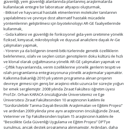
güvenliği, yem güvenliği alanlarında planlanmış araştırmalarda
kullanılacak entegre bir laboratuar altyapısı oluşturmak,
- Bitkisel ve hayvansal hastalık etmenlerinin moleküler tanılarının
yapılabilmesi ve çevreye dost alternatif hastalık mücadele
yöntemlerinin geliştirilmesi için biyoteknolojiyi AR-GE faaliyetlerinde
kullanmak,
- Gıda kalitesi ve güvenliği ile fonksiyonel gıda-yem üretimine yönelik
fiziksel, kimyasal, mikrobiyolojik ve duyusal analizlere dayalı Ar-Ge
çalışmaları yapmak,
- Yörenin ya da bölgenin önemli bitki türlerinde genetik özelliklerin
belirlenmesi, ıslahı ve seçilen üstün genotiplerin doku kültürü ile hızlı
ve klonal olarak çoğaltmasına yönelik AR-GE çalışmaları yapmak ve
- Çiftlik hayvanlarında, verim özelliklerine yönelik genlerin tespiti ve
ıslah programlarına entegrasyonuna yönelik araştırmalar yapmaktır.
Kalkınma Bakanlığı 2010 yılı yatırım programına alınan projenin
devreye girmesi için geniş bir araştırıcı ekibi uzunca bir süreçte yoğun
bir emek sergilemiştir. 2008 yılında Ziraat Fakültesi öğretim üyesi
Prof.Dr. Orhan KARACA öncülüğünde Üniversitemiz ve Ege
Üniversitesi Ziraat Fakültesinden 10 araştırıcının katılımı ile
“Sürdürülebilir Tarıma Dayalı Besicilik Araştırmaları ve Eğitimi Projesi”
ve ardından 2009 yılında yine aynı araştırıcının öncülüğünde Ziraat,
Veteriner ve Tıp Fakültesinden toplam 15 araştırıcının katılımı ile
“Besicilikte Gıda Güvenliği Uygulama ve Eğitim Projesi” DPT’ye
sunulmuş, ancak destek programına alınmamıştır. Ardından, daha