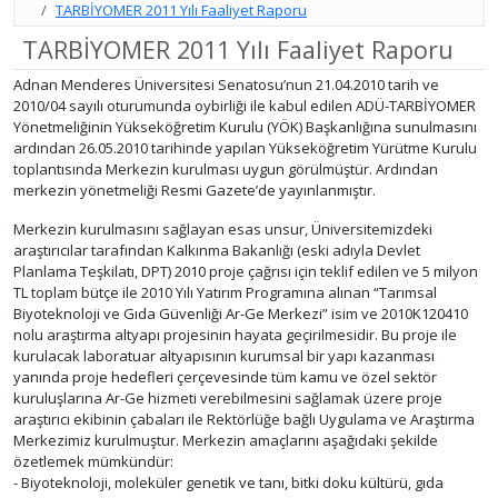
TARBİYOMER 2011 Yılı Faaliyet Raporu
TARBİYOMER 2011 Yılı Faaliyet Raporu
Adnan Menderes Üniversitesi Senatosu’nun 21.04.2010 tarih ve
2010/04 sayılı oturumunda oybirliği ile kabul edilen ADÜ-TARBİYOMER
Yönetmeliğinin Yükseköğretim Kurulu (YÖK) Başkanlığına sunulmasını
ardından 26.05.2010 tarihinde yapılan Yükseköğretim Yürütme Kurulu
toplantısında Merkezin kurulması uygun görülmüştür. Ardından
merkezin yönetmeliği Resmi Gazete’de yayınlanmıştır.
Merkezin kurulmasını sağlayan esas unsur, Üniversitemizdeki
araştırıcılar tarafından Kalkınma Bakanlığı (eski adıyla Devlet
Planlama Teşkilatı, DPT) 2010 proje çağrısı için teklif edilen ve 5 milyon
TL toplam bütçe ile 2010 Yılı Yatırım Programına alınan “Tarımsal
Biyoteknoloji ve Gıda Güvenliği Ar-Ge Merkezi” isim ve 2010K120410
nolu araştırma altyapı projesinin hayata geçirilmesidir. Bu proje ile
kurulacak laboratuar altyapısının kurumsal bir yapı kazanması
yanında proje hedefleri çerçevesinde tüm kamu ve özel sektör
kuruluşlarına Ar-Ge hizmeti verebilmesini sağlamak üzere proje
araştırıcı ekibinin çabaları ile Rektörlüğe bağlı Uygulama ve Araştırma
Merkezimiz kurulmuştur. Merkezin amaçlarını aşağıdaki şekilde
özetlemek mümkündür:
- Biyoteknoloji, moleküler genetik ve tanı, bitki doku kültürü, gıda