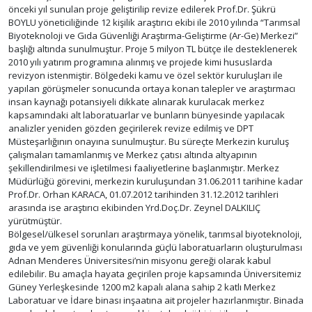
önceki yıl sunulan proje geliştirilip revize edilerek Prof.Dr. Şükrü
BOYLU yöneticiliğinde 12 kişilik araştırıcı ekibi ile 2010 yılında “Tarımsal
Biyoteknoloji ve Gıda Güvenliği Araştırma-Geliştirme (Ar-Ge) Merkezi”
başlığı altında sunulmuştur. Proje 5 milyon TL bütçe ile desteklenerek
2010 yılı yatırım programına alınmış ve projede kimi hususlarda
revizyon istenmiştir. Bölgedeki kamu ve özel sektör kuruluşları ile
yapılan görüşmeler sonucunda ortaya konan talepler ve araştırmacı
insan kaynağı potansiyeli dikkate alınarak kurulacak merkez
kapsamındaki alt laboratuarlar ve bunların bünyesinde yapılacak
analizler yeniden gözden geçirilerek revize edilmiş ve DPT
Müsteşarlığının onayına sunulmuştur. Bu süreçte Merkezin kuruluş
çalışmaları tamamlanmış ve Merkez çatısı altında altyapının
şekillendirilmesi ve işletilmesi faaliyetlerine başlanmıştır. Merkez
Müdürlüğü görevini, merkezin kuruluşundan 31.06.2011 tarihine kadar
Prof.Dr. Orhan KARACA, 01.07.2012 tarihinden 31.12.2012 tarihleri
arasında ise araştırıcı ekibinden Yrd.Doç.Dr. Zeynel DALKILIÇ
yürütmüştür.
Bölgesel/ülkesel sorunları araştırmaya yönelik, tarımsal biyoteknoloji,
gıda ve yem güvenliği konularında güçlü laboratuarların oluşturulması
Adnan Menderes Üniversitesi’nin misyonu gereği olarak kabul
edilebilir. Bu amaçla hayata geçirilen proje kapsamında Üniversitemiz
Güney Yerleşkesinde 1200 m2 kapalı alana sahip 2 katlı Merkez
Laboratuar ve İdare binası inşaatına ait projeler hazırlanmıştır. Binada