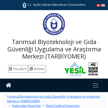
T.C. Aydın Adnan Menderes Üniversitesi
Tarımsal Biyoteknoloji ve Gıda
Güvenliği Uygulama ve Araştırma
Merkezi (TARBİYOMER)
Hesabım
Rehber
Tarımsal Biyoteknoloji ve Gıda Güvenliği Uygulama ve Araştırma
Merkezi (TARBİYOMER)
Faaliyetler-Raporlar
Birim Faaliyet Raporları