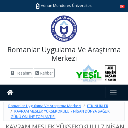
Adnan Menderes Üniversitesi
Romanlar Uygulama Ve Araştırma
Merkezi
Hesabım
Rehber
Romanlar Uygulama Ve Araştırma Merkezi
ETKİNLİKLER
KAVRAM MESLEK YÜKSEKOKULU 7 NİSAN DÜNYA SAĞLIK
GÜNÜ ONLİNE TOPLANTISI
KAVRAM MESLEK YÜKSEKOKULU 7 NİSAN