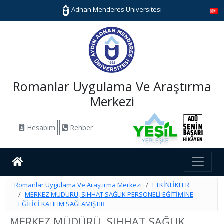
Adnan Menderes Üniversitesi
Romanlar Uygulama Ve Araştırma
Merkezi
Hesabım
Rehber
Romanlar Uygulama Ve Araştırma Merkezi
ETKİNLİKLER
MERKEZ MÜDÜRÜ, SIHHAT SAĞLIK PERSONELİ EĞİTİMİNE
EĞİTİCİ KATILIM SAĞLAMIŞTIR
MERKEZ MÜDÜRÜ, SIHHAT SAĞLIK