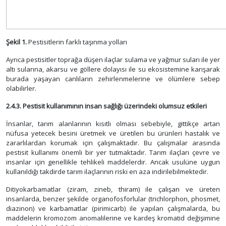
Şekil 1.
Pestisitlerin farklı taşınma yolları
Ayrıca pestisitler toprağa düşen ilaçlar sulama ve yağmur suları ile yer
altı sularına, akarsu ve göllere dolayısı ile su ekosistemine karışarak
burada yaşayan canlıların zehirlenmelerine ve ölümlere sebep
olabilirler.
2.4.3. Pestisit kullanımının insan sağlığı üzerindeki olumsuz etkileri
İnsanlar, tarım alanlarının kısıtlı olması sebebiyle, gittikçe artan
nüfusa yetecek besini üretmek ve üretilen bu ürünleri hastalık ve
zararlılardan korumak için çalışmaktadır. Bu çalışmalar arasında
pestisit kullanımı önemli bir yer tutmaktadır. Tarım ilaçları çevre ve
insanlar için genellikle tehlikeli maddelerdir. Ancak usulüne uygun
kullanıldığı takdirde tarım ilaçlarının riski en aza indirilebilmektedir.
Ditiyokarbamatlar (ziram, zineb, thiram) ile çalışan ve üreten
insanlarda, benzer şekilde organofosforlular (trichlorphon, phosmet,
diazinon) ve karbamatlar (pirimicarb) ile yapılan çalışmalarda, bu
maddelerin kromozom anomalilerine ve kardeş kromatid değişimine