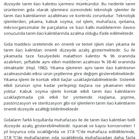
düzeyde tarım ilacı kalıntısı içermesi mümkündür. Bu nedenle tarım
ürünlerinin gıda olarak işlenmesi sürecindeki teknolojik işlemler ile
tarım ilacı kalıntılarının azaltılması ve kontrolü zorunludur. Teknolojik
işlemlerden, yıkama, kabuk soyma, ısıl işlem, muhafaza, ışınlama,
mikroorganizmalar ile parçalama ve bazı katkı maddelerinin ilavesi
sonucunda tarım ilacı kalıntılarında azalma olduğu ifade edilmektedir.
Gıda maddesi üretiminde en önemli ve temel işlem olan yıkama ile
tarım ilacı kalıntıları önemli düzeyde azalış göstermektedir. Su ile
yıkamada taze fasulyedeki malathion kalıntısı % 96 oranında
azalırken, şeftalide aynı etkin maddenin azalması % 38-40 oranında
olmaktadır (Hışıl, 1982). Yıkama işleminin aynı tarım ilacı kalıntısının
azalmasındaki etkisi ürün çeşitlerine göre değişim gösterebilmektedir.
Yıkama işlemi ile kontak etkili ilaçlar uzaklaştırılabilmektedir. Sistemik
etkili (ürünün içine kadar yerleşmiş) ilaçlara ise yıkamanın etkisi
yoktur. Kabuk soyma işlemi kontak etkili tarım ilacı kalıntılarını
uzaklaştırmada çok etkili bir yöntemdir. Haşlama, pişirme,
pastörizasyon ve sterilizasyon gibi ısıl işlemlerin tarım ilacı kalıntılarını
önemli düzeyde azalttığı bildirilmektedir.
Gıdaların farklı koşullarda muhafazası ile de tarım ilacı kalıntıları belli
düzeyde azalış gösterebilmektedir. Ispanak ve kayısı konserveleri 1
yıl boyunca oda sıcaklığında ve 37.8 ºC’de muhafaza edildiklerinde,
37.8 ºC’de muhafazanın oda sıcaklığında muhafazadan daha fazla