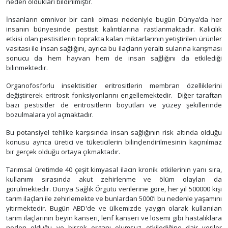
neden oldukları bildirilmiştir.
İnsanların omnivor bir canlı olması nedeniyle bugün Dünya’da her
insanın bünyesinde pestisit kalıntılarına rastlanmaktadır. Kalıcılık
etkisi olan pestisitlerin toprakta kalan miktarlarının yetiştirilen ürünler
vasıtası ile insan sağlığını, ayrıca bu ilaçların yeraltı sularına karışması
sonucu da hem hayvan hem de insan sağlığını da etkilediği
bilinmektedir.
Organofosforlu insektisitler eritrositlerin membran özelliklerini
değiştirerek eritrosit fonksiyonlarını engellemektedir. Diğer taraftan
bazı pestisitler de eritrositlerin boyutları ve yüzey şekillerinde
bozulmalara yol açmaktadır.
Bu potansiyel tehlike karşısında insan sağlığının risk altında olduğu
konusu ayrıca üretici ve tüketicilerin bilinçlendirilmesinin kaçınılmaz
bir gerçek olduğu ortaya çıkmaktadır.
Tarımsal üretimde 40 çeşit kimyasal ilacın kronik etkilerinin yanı sıra,
kullanımı sırasında akut zehirlenme ve ölüm olayları da
görülmektedir. Dünya Sağlık Örgütü verilerine göre, her yıl 500000 kişi
tarım ilaçları ile zehirlemekte ve bunlardan 5000’i bu nedenle yaşamını
yitirmektedir. Bugün ABD'de ve ülkemizde yaygın olarak kullanılan
tarım ilaçlarının beyin kanseri, lenf kanseri ve lösemi gibi hastalıklara
neden olduğu ve birçok organı olumsuz etkilediğine dair veriler