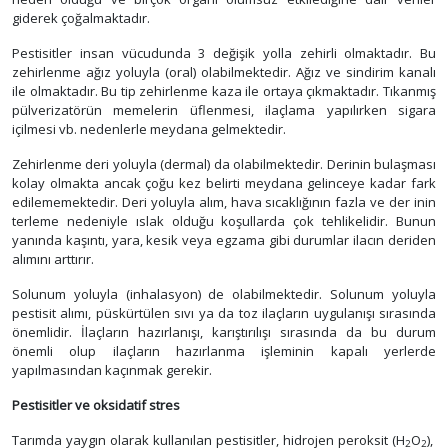
giderek çoğalmaktadır.
Pestisitler insan vücudunda 3 değişik yolla zehirli olmaktadır. Bu
zehirlenme ağız yoluyla (oral) olabilmektedir. Ağız ve sindirim kanalı
ile olmaktadır. Bu tip zehirlenme kaza ile ortaya çıkmaktadır. Tıkanmış
pülverizatörün memelerin üflenmesi, ilaçlama yapılırken sigara
içilmesi vb. nedenlerle meydana gelmektedir.
Zehirlenme deri yoluyla (dermal) da olabilmektedir. Derinin bulaşması
kolay olmakta ancak çoğu kez belirti meydana gelinceye kadar fark
edilememektedir. Deri yoluyla alım, hava sıcaklığının fazla ve der inin
terleme nedeniyle ıslak olduğu koşullarda çok tehlikelidir. Bunun
yanında kaşıntı, yara, kesik veya egzama gibi durumlar ilacın deriden
alımını arttırır.
Solunum yoluyla (inhalasyon) de olabilmektedir. Solunum yoluyla
pestisit alımı, püskürtülen sıvı ya da toz ilaçların uygulanışı sırasında
önemlidir. İlaçların hazırlanışı, karıştırılışı sırasında da bu durum
önemli olup ilaçların hazırlanma işleminin kapalı yerlerde
yapılmasından kaçınmak gerekir.
Pestisitler ve oksidatif stres
Tarımda yaygın olarak kullanılan pestisitler, hidrojen peroksit (H
O
),
2
2