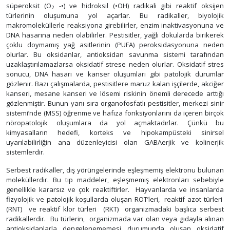
süperoksit (O
-•) ve hidroksil (•OH) radikali gibi reaktif oksijen
2
türlerinin oluşumuna yol açarlar. Bu radikaller, biyolojik
makromoleküllerle reaksiyona girebilirler, enzim inaktivasyonuna ve
DNA hasarına neden olabilirler. Pestisitler, yağlı dokularda birikerek
çoklu doymamış yağ asitlerinin (PUFA) peroksidasyonuna neden
olurlar. Bu oksidanlar, antioksidan savunma sistemi tarafından
uzaklaştırılamazlarsa oksidatif strese neden olurlar. Oksidatif stres
sonucu, DNA hasarı ve kanser oluşumları gibi patolojik durumlar
gözlenir. Bazı çalışmalarda, pestisitlere maruz kalan işçilerde, akciğer
kanseri, mesane kanseri ve lösemi riskinin önemli derecede arttığı
gözlenmiştir. Bunun yanı sıra organofosfatlı pestisitler, merkezi sinir
sistemi’nde (MSS) öğrenme ve hafıza fonksiyonlarını da içeren birçok
nöropatolojik oluşumlara da yol açmaktadırlar. Çünkü bu
kimyasalların hedefi, korteks ve hipokampüsteki sinirsel
uyarılabilirliğin ana düzenleyicisi olan GABAerjik ve kolinerjik
sistemlerdir.
Serbest radikaller, dış yörüngelerinde eşleşmemiş elektronu bulunan
moleküllerdir. Bu tip maddeler, eşleşmemiş elektronları sebebiyle
genellikle kararsız ve çok reaktiftirler. Hayvanlarda ve insanlarda
fizyolojik ve patolojik koşullarda oluşan ROT’leri, reaktif azot türleri
(RNT) ve reaktif klor türleri (RKT) organizmadaki başlıca serbest
radikallerdir. Bu türlerin, organizmada var olan veya gıdayla alınan
antioksidanlarla dengelenememesi durumunda oluşan oksidatif