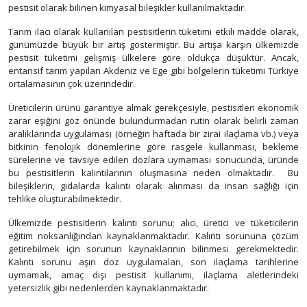
pestisit olarak bilinen kimyasal bileşikler kullanılmaktadır.
Tarım ilacı olarak kullanılan pestisitlerin tüketimi etkili madde olarak,
günümüzde büyük bir artış göstermiştir. Bu artışa karşın ülkemizde
pestisit tüketimi gelişmiş ülkelere göre oldukça düşüktür. Ancak,
entansif tarım yapılan Akdeniz ve Ege gibi bölgelerin tüketimi Türkiye
ortalamasının çok üzerindedir.
Üreticilerin ürünü garantiye almak gerekçesiyle, pestisitleri ekonomik
zarar eşiğini göz önünde bulundurmadan rutin olarak belirli zaman
aralıklarında uygulaması (örneğin haftada bir zirai ilaçlama vb.) veya
bitkinin fenolojik dönemlerine göre rasgele kullanması, bekleme
sürelerine ve tavsiye edilen dozlara uymaması sonucunda, üründe
bu pestisitlerin kalıntılarının oluşmasına neden olmaktadır. Bu
bileşiklerin, gıdalarda kalıntı olarak alınması da insan sağlığı için
tehlike oluşturabilmektedir.
Ülkemizde pestisitlerin kalıntı sorunu; alıcı, üretici ve tüketicilerin
eğitim noksanlığından kaynaklanmaktadır. Kalıntı sorununa çözüm
getirebilmek için sorunun kaynaklarının bilinmesi gerekmektedir.
Kalıntı sorunu aşırı doz uygulamaları, son ilaçlama tarihlerine
uymamak, amaç dışı pestisit kullanımı, ilaçlama aletlerindeki
yetersizlik gibi nedenlerden kaynaklanmaktadır.