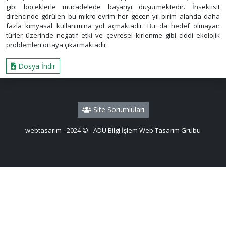
gibi böceklerle mücadelede başarıyı düşürmektedir. İnsektisit
direncinde görülen bu mikro-evrim her geçen yıl birim alanda daha
fazla kimyasal kullanımına yol açmaktadır. Bu da hedef olmayan
türler üzerinde negatif etki ve çevresel kirlenme gibi ciddi ekolojik
problemleri ortaya çıkarmaktadır.
Dosya İndir
Site Sorumluları
webtasarım - 2024 © - ADÜ Bilgi İşlem Web Tasarım Grubu