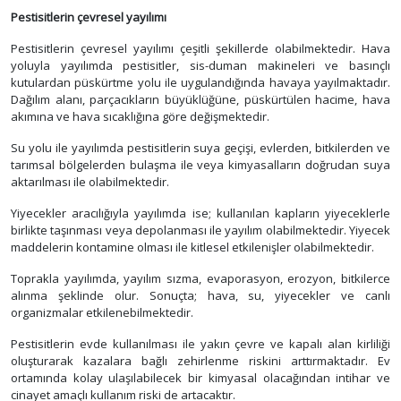
Pestisitlerin çevresel yayılımı
Pestisitlerin çevresel yayılımı çeşitli şekillerde olabilmektedir. Hava
yoluyla yayılımda pestisitler, sis-duman makineleri ve basınçlı
kutulardan püskürtme yolu ile uygulandığında havaya yayılmaktadır.
Dağılım alanı, parçacıkların büyüklüğüne, püskürtülen hacime, hava
akımına ve hava sıcaklığına göre değişmektedir.
Su yolu ile yayılımda pestisitlerin suya geçişi, evlerden, bitkilerden ve
tarımsal bölgelerden bulaşma ile veya kimyasalların doğrudan suya
aktarılması ile olabilmektedir.
Yiyecekler aracılığıyla yayılımda ise; kullanılan kapların yiyeceklerle
birlikte taşınması veya depolanması ile yayılım olabilmektedir. Yiyecek
maddelerin kontamine olması ile kitlesel etkilenişler olabilmektedir.
Toprakla yayılımda, yayılım sızma, evaporasyon, erozyon, bitkilerce
alınma şeklinde olur. Sonuçta; hava, su, yiyecekler ve canlı
organizmalar etkilenebilmektedir.
Pestisitlerin evde kullanılması ile yakın çevre ve kapalı alan kirliliği
oluşturarak kazalara bağlı zehirlenme riskini arttırmaktadır. Ev
ortamında kolay ulaşılabilecek bir kimyasal olacağından intihar ve
cinayet amaçlı kullanım riski de artacaktır.