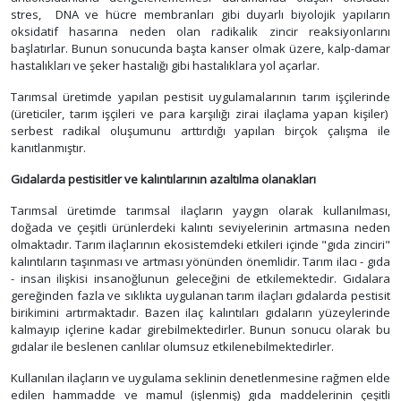
stres, DNA ve hücre membranları gibi duyarlı biyolojik yapıların
oksidatif hasarına neden olan radikalik zincir reaksiyonlarını
başlatırlar. Bunun sonucunda başta kanser olmak üzere, kalp-damar
hastalıkları ve şeker hastalığı gibi hastalıklara yol açarlar.
Tarımsal üretimde yapılan pestisit uygulamalarının tarım işçilerinde
(üreticiler, tarım işçileri ve para karşılığı zirai ilaçlama yapan kişiler)
serbest radikal oluşumunu arttırdığı yapılan birçok çalışma ile
kanıtlanmıştır.
Gıdalarda pestisitler ve kalıntılarının azaltılma olanakları
Tarımsal üretimde tarımsal ilaçların yaygın olarak kullanılması,
doğada ve çeşitli ürünlerdeki kalıntı seviyelerinin artmasına neden
olmaktadır. Tarım ilaçlarının ekosistemdeki etkileri içinde "gıda zinciri"
kalıntıların taşınması ve artması yönünden önemlidir. Tarım ilacı - gıda
- insan ilişkisi insanoğlunun geleceğini de etkilemektedir. Gıdalara
gereğinden fazla ve sıklıkta uygulanan tarım ilaçları gıdalarda pestisit
birikimini artırmaktadır. Bazen ilaç kalıntıları gıdaların yüzeylerinde
kalmayıp içlerine kadar girebilmektedirler. Bunun sonucu olarak bu
gıdalar ile beslenen canlılar olumsuz etkilenebilmektedirler.
Kullanılan ilaçların ve uygulama seklinin denetlenmesine rağmen elde
edilen hammadde ve mamul (işlenmiş) gıda maddelerinin çeşitli