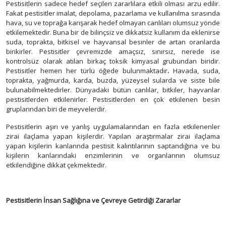
Pestisitlerin sadece hedef seçilen zararlılara etkili olması arzu edilir.
Fakat pestisitler imalat, depolama, pazarlama ve kullanılma sırasında
hava, su ve toprağa karışarak hedef olmayan canlıları olumsuz yönde
etkilemektedir. Buna bir de bilinçsiz ve dikkatsiz kullanım da eklenirse
suda, toprakta, bitkisel ve hayvansal besinler de artan oranlarda
birikirler. Pestisitler çevremizde amaçsız, sınırsız, nerede ise
kontrolsüz olarak atılan birkaç toksik kimyasal grubundan biridir.
Pestisitler hemen her türlü öğede bulunmaktadır
.
Havada, suda,
toprakta, yağmurda, karda, buzda, yüzeysel sularda ve siste bile
bulunabilmektedirler. Dünyadaki bütün canlılar, bitkiler, hayvanlar
pestisitlerden etkilenirler. Pestisitlerden en çok etkilenen besin
gruplarından biri de meyvelerdir.
Pestisitlerin aşırı ve yanlış uygulamalarından en fazla etkilenenler
zirai ilaçlama yapan kişilerdir. Yapılan araştırmalar zirai ilaçlama
yapan kişilerin kanlarında pestisit kalıntılarının saptandığına ve bu
kişilerin kanlarındaki enzimlerinin ve organlarının olumsuz
etkilendiğine dikkat çekmektedir.
Pestisitlerin İnsan Sağlığına ve Çevreye Getirdiği Zararlar