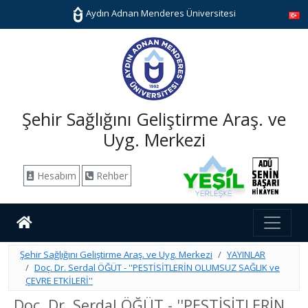
Aydın Adnan Menderes Üniversitesi
Şehir Sağlığını Geliştirme Araş. ve
Uyg. Merkezi
Hesabım
Rehber
Şehir Sağlığını Geliştirme Araş. ve Uyg. Merkezi
YAYINLAR
Doç. Dr. Serdal ÖĞÜT - ''PESTİSİTLERİN OLUMSUZ SAĞLIK ve
ÇEVRE ETKİLERİ''
Doç. Dr. Serdal ÖĞÜT - ''PESTİSİTLERİN