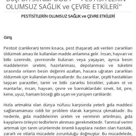
OLUMSUZ SAĞLIK ve ÇEVRE ETKİLERİ''
PESTİSİTLERİN OLUMSUZ SAĞLIK ve ÇEVRE ETKİLERİ
Giriş
Pestisit (canlıkıran) terimi kısaca, pest (haşarat) adı verilen zararlıları
öldürmek amacı ile kullanılan madde anlamına gelir. İnsan, hayvan ve
bitki üzerinde, çevresinde bulunan veya yaşayan, ayrıca besin
maddelerinin üretimi, hazırlanması, depolanması ve tüketimi
sırasında onların besin değerini azaltan, hasara uğratan zararlıları
öldürmek için kullanılan kimyasallardır. Bu zararlılar, çeşitli hastalıkları
taşıyan parazitler, tarım ve bitki zararlısı böcekler, yabani ot ve
mantarlar, insan, hayvan, çevre ve barınaklardaki sinek, bit, pire,
kene, uyuz, hamam böceği gibi uçan ve yürüyen canlılardır.
Hızla artmakta olan dünya nüfusu karşısında yeterli gıda maddesi
sağlanamaması ciddi bir problem olarak karşımıza çıkmaktadır. Bu
nedenle, gıda maddelerinin üretim ve veriminin artırılması, gıda
kayıplarını önleyici tedbirlerin alınması gerekmektedir. Tarımsal verimi
artırmak için tarım ürünlerinde önemli kayıplara neden olan hastalık,
zararlı ve otlarla mücadele zorunluluğu doğmuştur. Bu mücadelede,