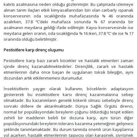
kalıntı azalmasına neden olduğu gözlenmiştir. Bu çalışmada izlemeye
alınan tarım ilaçları etkili kimyasallarından biri olan carbarly ıspanak
konservesinin oda sıcaklığında muhafazasında % 46 oranında
azalırken, 37.8 ºC’deki muhafaza sonunda % 67 oranında bir
azalmanın meydana geldiği ifade edilmiştir. Kayısı konservesinde ise
meydana gelen oranın, oda sıcaklığında % 16 iken, 37.8 ºC’ de ise % 17
oranında olduğu belirtilmiştir.
Pestisitlere karşı direnç oluşumu
Pestisitlere karşı bazı zararlı böcekler ve hastalık etmenleri zaman
içinde direnç kazanabilmektedirler. Dirençlilik, zararlı ve hastalık
etmenlerinin daha önce başarı ile uygulanan toksik bileşiğin, aynı
dozundan artık etkilenmemesi durumudur.
İnsektisitlerin yaygın olarak kullanımı; böceklerin adaptasyon
göstererek bu insektisitlere karsı direnç kazanmalarına sebep
olmaktadır. Bu kazanımların genetik kökenli olması sebebiyle direnç
sonraki döllere de aktarılmaktadır. Dünya Sağlık Örgütü direnci,
normal bir popülâsyondaki bireylerin çoğunu öldürdüğü tespit edilen
zehirli bir maddenin belirli bir dozuna karşı, aynı türün diğer
popülâsyonundaki bireylerin tolerans kazanma yeteneğinin gelişmesi
şeklinde tanımlamaktadır. Bu durum tarımda önemli ürün kayıplarına
yol açarken, hastalık etmenlerinin taşıyıcısı olan karasinek, sivrisinek